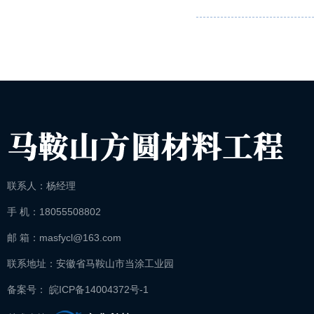
联系人：杨经理
手 机：18055508802
邮 箱：masfycl@163.com
联系地址：安徽省马鞍山市当涂工业园
备案号： 皖ICP备14004372号-1